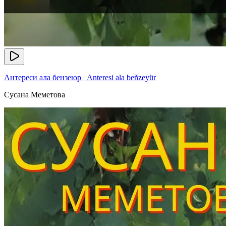
Антереси ала бензеюр | Anteresi ala beñzeyür
Сусана Меметова