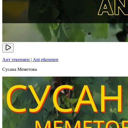
Ант эткенмен | Ant etkenmen
Сусана Меметова