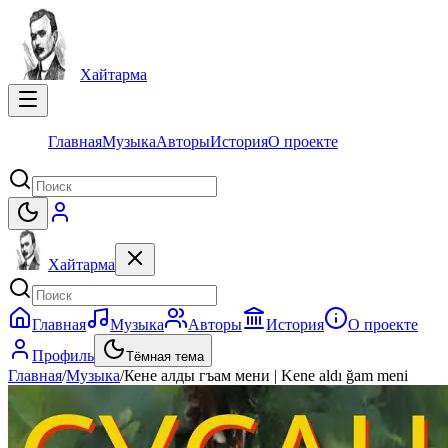
Хайтарма
Главная
Музыка
Авторы
История
О проекте
Хайтарма
Главная
Музыка
Авторы
История
О проекте
Профиль
Тёмная тема
Главная
/
Музыка
/
Кене алды гъам мени | Kene aldı ğam meni