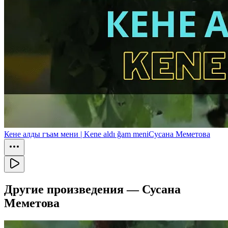
Кене алды гъам мени | Kene aldı ğam meni
Сусана Меметова
Другие произведения —
Сусана
Меметова