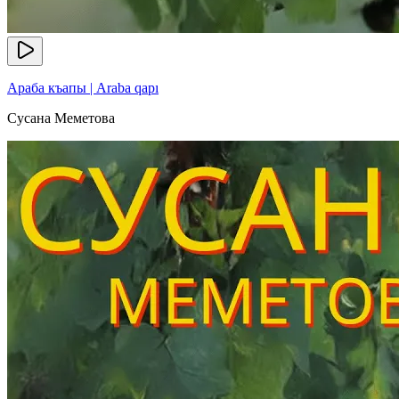
Араба къапы | Araba qapı
Сусана Меметова