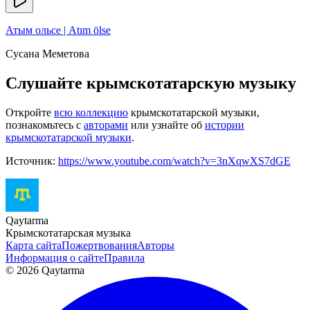
Атым ольсе | Atım ölse
Сусана Меметова
Слушайте крымскотатарскую музыку
Откройте
всю коллекцию
крымскотатарской музыки,
познакомьтесь с
авторами
или узнайте об
истории
крымскотатарской музыки
.
Источник:
https://www.youtube.com/watch?v=3nXqwXS7dGE
Qaytarma
Крымскотатарская музыка
Карта сайта
Пожертвования
Авторы
Информация о сайте
Правила
© 2026 Qaytarma