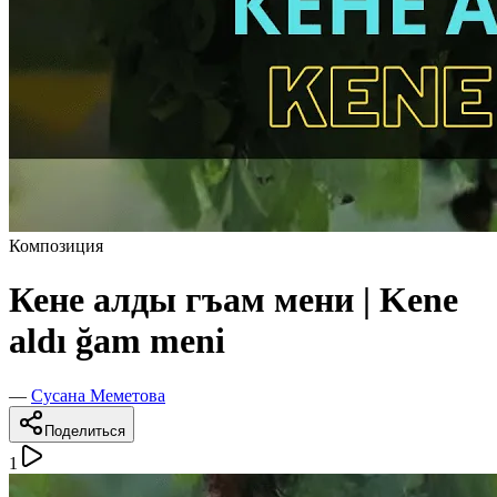
Композиция
Кене алды гъам мени | Kene
aldı ğam meni
—
Сусана Меметова
Поделиться
1