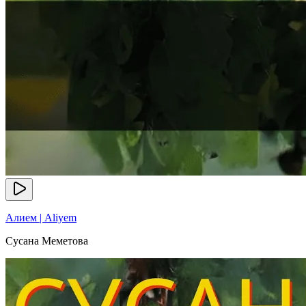
Алием | Aliyem
Сусана Меметова