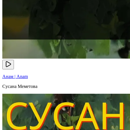
Анам | Anam
Сусана Меметова