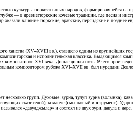
етвью культуры тюркоязычных народов, формировавшейся на пр
глубже — в древнетюркские кочевые традиции, где песня и инс
р оказали влияние тюркские, арабские, персидские и позднее е
ого ханства (XV–XVIII вв.), ставшего одним из крупнейших го
композиторская и исполнительская классика. Выдающимся композ
х композиторов XVI века. До нас дошли ноты 69 его произвед
тельным композитором рубежа XVI–XVII вв. был нуреддин Девл
несколько групп. Духовые: зурна, тулуп-зурна (волынка), кавал 
вующих сказителей), кеманче (смычковый инструмент). Ударные:
зывался «давулджылар» и состоял из двух зурн, давула и даре.