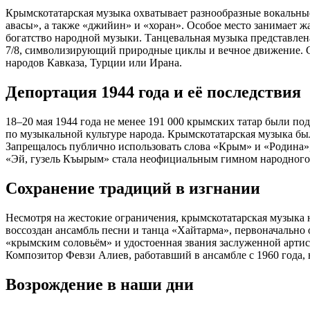
Крымскотатарская музыка охватывает разнообразные вокальны
авасы», а также «джийин» и «хоран». Особое место занимает ж
богатство народной музыки. Танцевальная музыка представлен
7/8, символизирующий природные циклы и вечное движение. Са
народов Кавказа, Турции или Ирана.
Депортация 1944 года и её последствия
18–20 мая 1944 года не менее 191 000 крымских татар были п
по музыкальной культуре народа. Крымскотатарская музыка бы
Запрещалось публично использовать слова «Крым» и «Родина», 
«Эй, гузель Къырым» стала неофициальным гимном народного 
Сохранение традиций в изгнании
Несмотря на жестокие ограничения, крымскотатарская музыка 
воссоздан ансамбль песни и танца «Хайтарма», первоначально
«крымским соловьём» и удостоенная звания заслуженной артис
Композитор Февзи Алиев, работавший в ансамбле с 1960 года,
Возрождение в наши дни