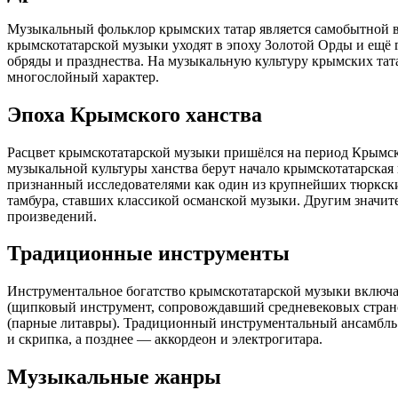
Музыкальный фольклор крымских татар является самобытной в
крымскотатарской музыки уходят в эпоху Золотой Орды и ещё 
обряды и празднества. На музыкальную культуру крымских тата
многослойный характер.
Эпоха Крымского ханства
Расцвет крымскотатарской музыки пришёлся на период Крымск
музыкальной культуры ханства берут начало крымскотатарская 
признанный исследователями как один из крупнейших тюркски
тамбура, ставших классикой османской музыки. Другим значи
произведений.
Традиционные инструменты
Инструментальное богатство крымскотатарской музыки включает 
(щипковый инструмент, сопровождавший средневековых странст
(парные литавры). Традиционный инструментальный ансамбль на
и скрипка, а позднее — аккордеон и электрогитара.
Музыкальные жанры