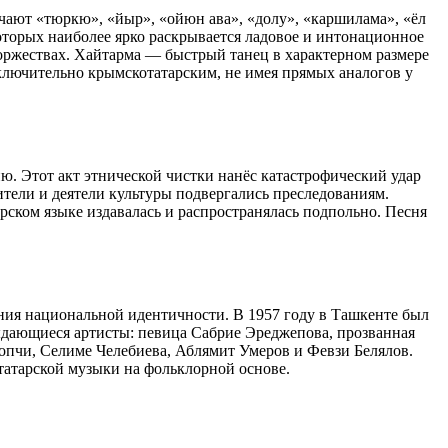
ают «тюркю», «йыр», «ойюн ава», «долу», «каршилама», «ёл
оторых наиболее ярко раскрывается ладовое и интонационное
торжествах. Хайтарма — быстрый танец в характерном размере
ключительно крымскотатарским, не имея прямых аналогов у
. Этот акт этнической чистки нанёс катастрофический удар
тели и деятели культуры подвергались преследованиям.
рском языке издавалась и распространялась подпольно. Песня
ния национальной идентичности. В 1957 году в Ташкенте был
выдающиеся артисты: певица Сабрие Эреджепова, прозванная
опчи, Селиме Челебиева, Аблямит Умеров и Февзи Белялов.
татарской музыки на фольклорной основе.