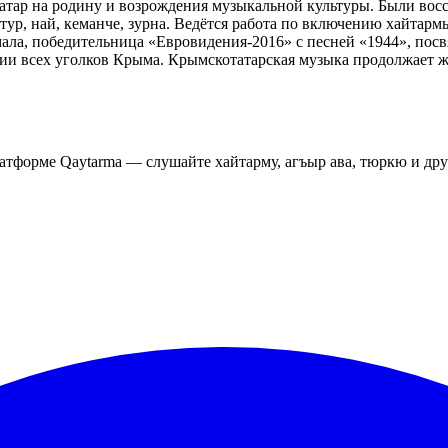
татар на родину и возрождения музыкальной культуры. Были вос
нтур, най, кеманче, зурна. Ведётся работа по включению хайта
ла, победительница «Евровидения-2016» с песней «1944», посв
и всех уголков Крыма. Крымскотатарская музыка продолжает жи
латформе Qaytarma — слушайте хайтарму, агъыр ава, тюркю и др