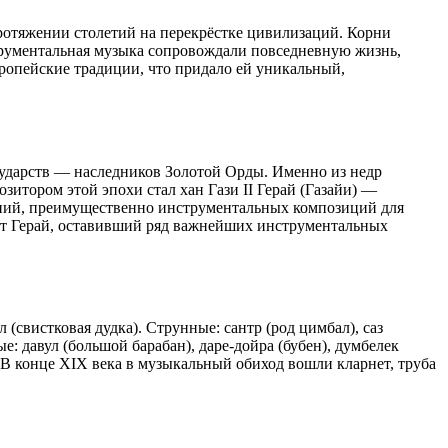
отяжении столетий на перекрёстке цивилизаций. Корни
трументальная музыка сопровождали повседневную жизнь,
вропейские традиции, что придало ей уникальный,
сударств — наследников Золотой Орды. Именно из недр
итором этой эпохи стал хан Гази II Герай (Газайи) —
ений, преимущественно инструментальных композиций для
ет Герай, оставивший ряд важнейших инструментальных
(свистковая дудка). Струнные: сантр (род цимбал), саз
 давул (большой барабан), даре-дойра (бубен), думбелек
 В конце XIX века в музыкальный обиход вошли кларнет, труба