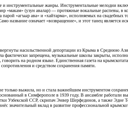
е и инструментальные жанры. Инструментальные мелодии включ
анр «макам» (узун авалар) — протяжные вокальные распевы, в к
а парой «агъыр ава» и «хайтарма», исполняемых на свадебных 
мо название означает «возвращение», и этот танец является ис
одвергнуты насильственной депортации из Крыма в Среднюю Азию
ла фактически запрещена, музыкальные школы закрыты, исполни
говорить на родном языке. Единственная газета на крымскотата
сопротивления и средством сохранения памяти.
не только выжила, но и стала важнейшим инструментом сохране
 основанный в Симферополе в 1939 году. В ансамбле работали 
тки Узбекской ССР, скрипач Энвер Шерфединов, а также Эдие Т
 внёс значительный вклад в развитие профессиональной крымско