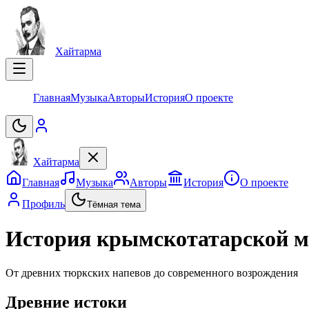
Хайтарма
Главная
Музыка
Авторы
История
О проекте
Хайтарма
Главная
Музыка
Авторы
История
О проекте
Профиль
Тёмная тема
История крымскотатарской 
От древних тюркских напевов до современного возрождения
Древние истоки