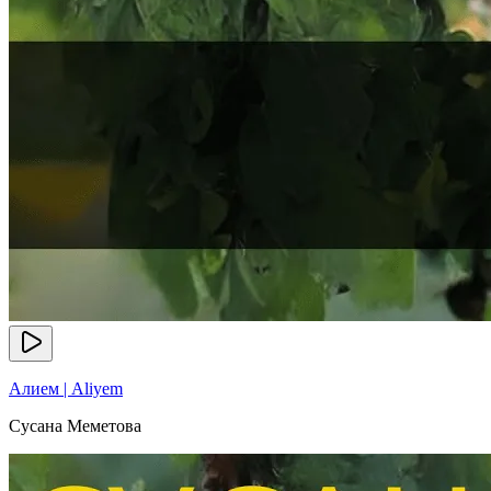
Алием | Aliyem
Сусана Меметова