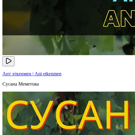
Ант эткенмен | Ant etkenmen
Сусана Меметова