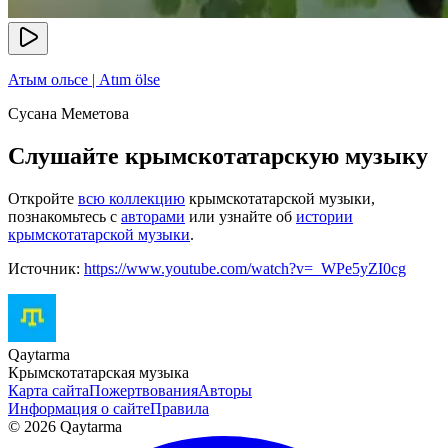
Атым ольсе | Atım ölse
Сусана Меметова
Слушайте крымскотатарскую музыку
Откройте
всю коллекцию
крымскотатарской музыки,
познакомьтесь с
авторами
или узнайте об
истории
крымскотатарской музыки
.
Источник:
https://www.youtube.com/watch?v=_WPe5yZI0cg
Qaytarma
Крымскотатарская музыка
Карта сайта
Пожертвования
Авторы
Информация о сайте
Правила
© 2026 Qaytarma