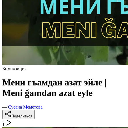
Композиция
Мени гъамдан азат эйле |
Meni ğamdan azat eyle
—
Сусана Меметова
Поделиться
1