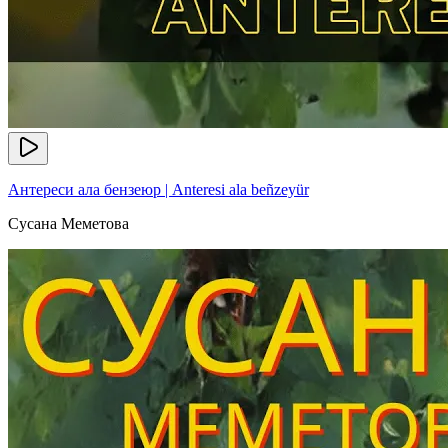
Антереси ала бензеюр | Anteresi ala beñzeyür
Сусана Меметова