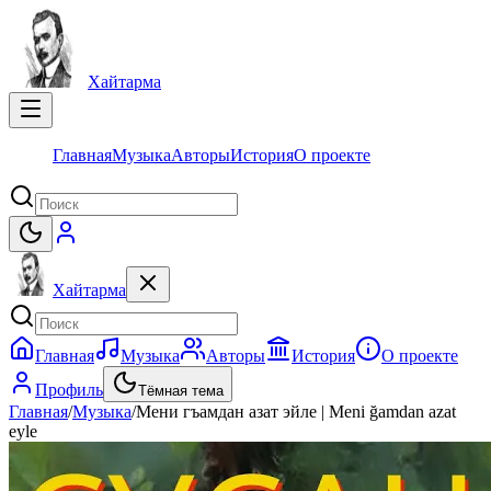
Хайтарма
Главная
Музыка
Авторы
История
О проекте
Хайтарма
Главная
Музыка
Авторы
История
О проекте
Профиль
Тёмная тема
Главная
/
Музыка
/
Мени гъамдан азат эйле | Meni ğamdan azat
eyle