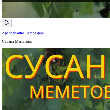
Араба къапы | Araba qapı
Сусана Меметова