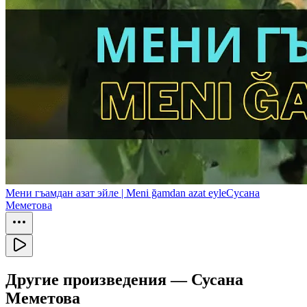
Мени гъамдан азат эйле | Meni ğamdan azat eyle
Сусана
Меметова
Другие произведения —
Сусана
Меметова