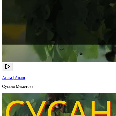
Анам | Anam
Сусана Меметова