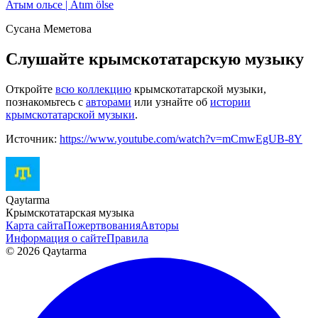
Атым ольсе | Atım ölse
Сусана Меметова
Слушайте крымскотатарскую музыку
Откройте
всю коллекцию
крымскотатарской музыки,
познакомьтесь с
авторами
или узнайте об
истории
крымскотатарской музыки
.
Источник:
https://www.youtube.com/watch?v=mCmwEgUB-8Y
Qaytarma
Крымскотатарская музыка
Карта сайта
Пожертвования
Авторы
Информация о сайте
Правила
© 2026 Qaytarma