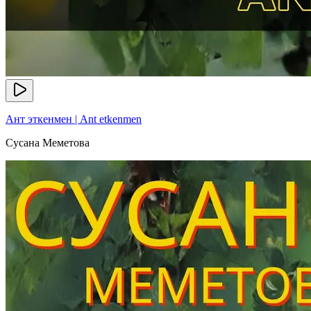
Ант эткенмен | Ant etkenmen
Сусана Меметова