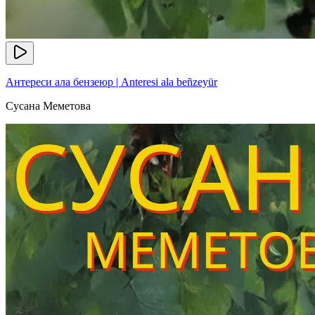
Антереси ала бензеюр | Anteresi ala beñzeyür
Сусана Меметова