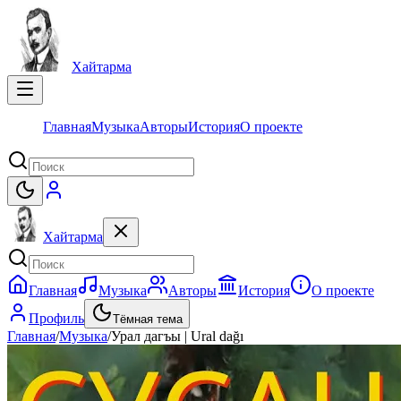
Хайтарма
Главная
Музыка
Авторы
История
О проекте
Хайтарма
Главная
Музыка
Авторы
История
О проекте
Профиль
Тёмная тема
Главная
/
Музыка
/
Урал дагъы | Ural dağı