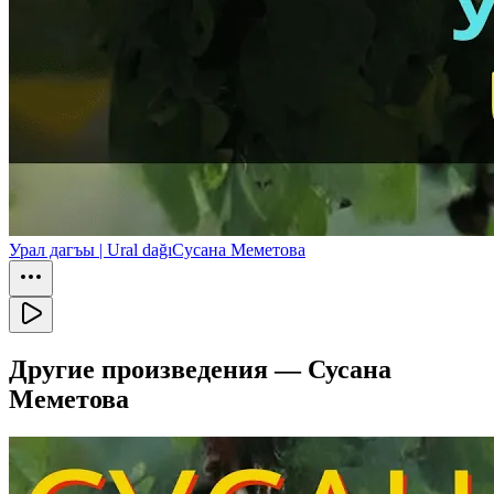
Урал дагъы | Ural dağı
Сусана Меметова
Другие произведения —
Сусана
Меметова