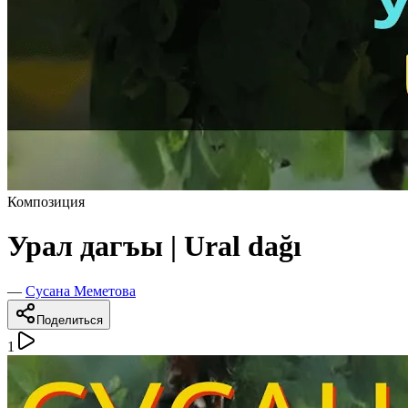
Композиция
Урал дагъы | Ural dağı
—
Сусана Меметова
Поделиться
1