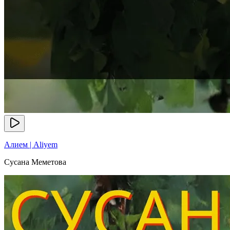
Алием | Aliyem
Сусана Меметова