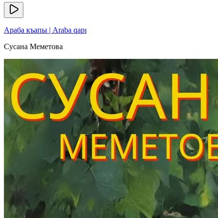
Араба къапы | Araba qapı
Сусана Меметова