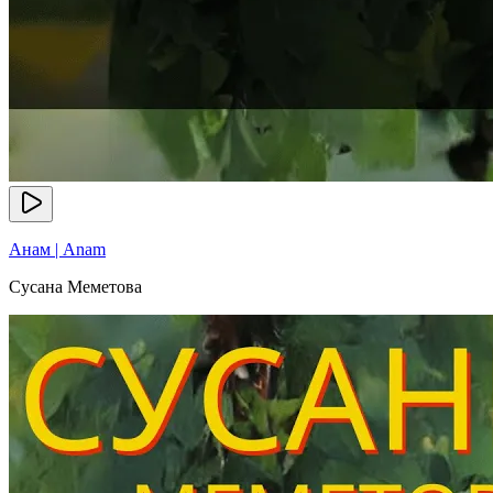
Анам | Anam
Сусана Меметова