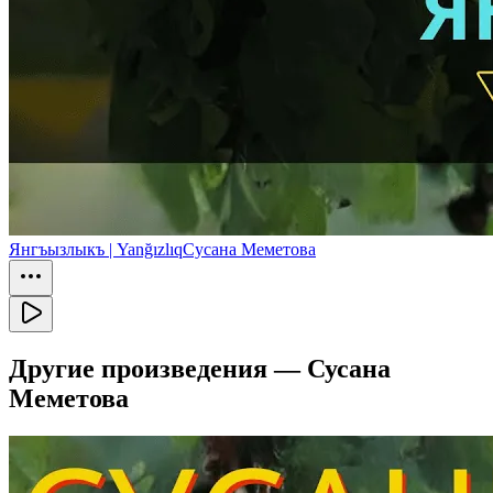
Янгъызлыкъ | Yanğızlıq
Сусана Меметова
Другие произведения —
Сусана
Меметова