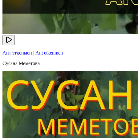
Ант эткенмен | Ant etkenmen
Сусана Меметова