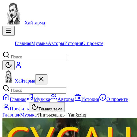
Хайтарма
Главная
Музыка
Авторы
История
О проекте
Хайтарма
Главная
Музыка
Авторы
История
О проекте
Профиль
Тёмная тема
Главная
/
Музыка
/
Янгъызлыкъ | Yanğızlıq