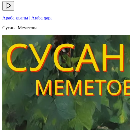
Араба къапы | Araba qapı
Сусана Меметова