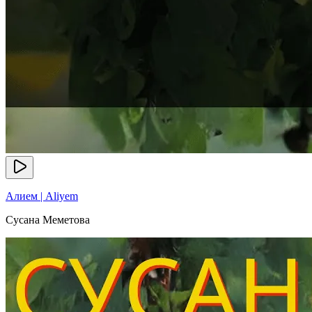
Алием | Aliyem
Сусана Меметова