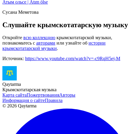
Атым ольсе | Atım ölse
Сусана Меметова
Слушайте крымскотатарскую музыку
Откройте
всю коллекцию
крымскотатарской музыки,
познакомьтесь с
авторами
или узнайте об
истории
крымскотатарской музыки
.
Источник:
https://www.youtube.com/watch?v=-c9RqH5ej-M
Qaytarma
Крымскотатарская музыка
Карта сайта
Пожертвования
Авторы
Информация о сайте
Правила
© 2026 Qaytarma