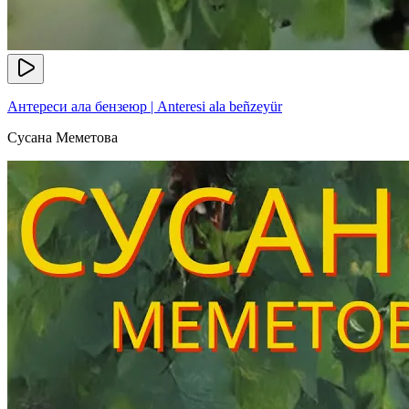
Антереси ала бензеюр | Anteresi ala beñzeyür
Сусана Меметова