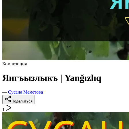
Композиция
Янгъызлыкъ | Yanğızlıq
—
Сусана Меметова
Поделиться
1