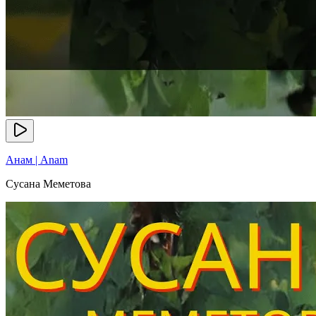
Анам | Anam
Сусана Меметова