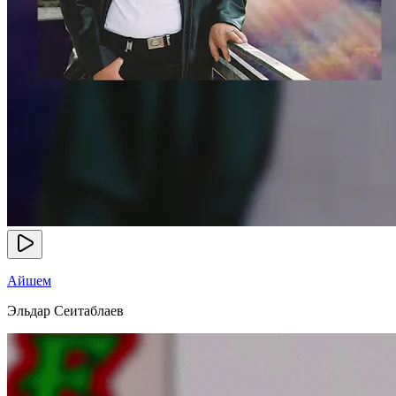
Айшем
Эльдар Сеитаблаев