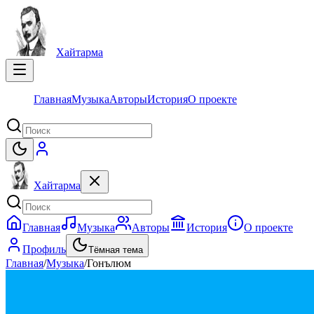
Хайтарма
Главная
Музыка
Авторы
История
О проекте
Хайтарма
Главная
Музыка
Авторы
История
О проекте
Профиль
Тёмная тема
Главная
/
Музыка
/
Гонълюм