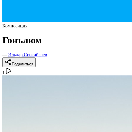
Композиция
Гонълюм
—
Эльдар Сеитаблаев
Поделиться
1