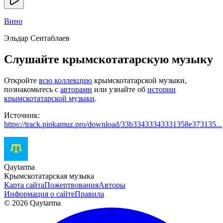
Вино
Эльдар Сеитаблаев
Слушайте крымскотатарскую музыку
Откройте
всю коллекцию
крымскотатарской музыки,
познакомьтесь с
авторами
или узнайте об
истории
крымскотатарской музыки
.
Источник:
https://track.pinkamuz.pro/download/33b33433343331358e373135...
Qaytarma
Крымскотатарская музыка
Карта сайта
Пожертвования
Авторы
Информация о сайте
Правила
© 2026 Qaytarma