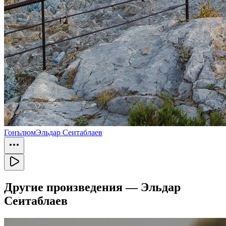
Гонълюм
Эльдар Сеитаблаев
Другие произведения —
Эльдар
Сеитаблаев