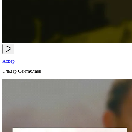
Аскер
Эльдар Сеитаблаев