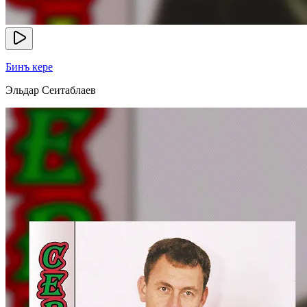
Бинъ кере
Эльдар Сеитаблаев