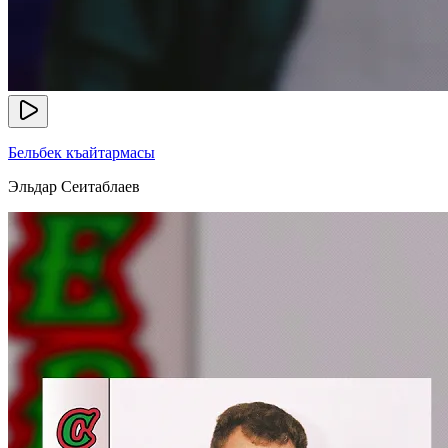
Бельбек къайтармасы
Эльдар Сеитаблаев