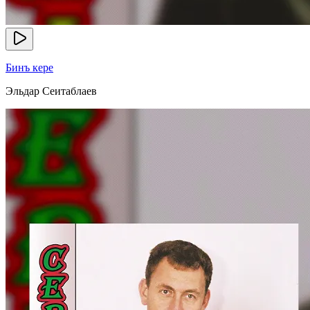
Бинъ кере
Эльдар Сеитаблаев