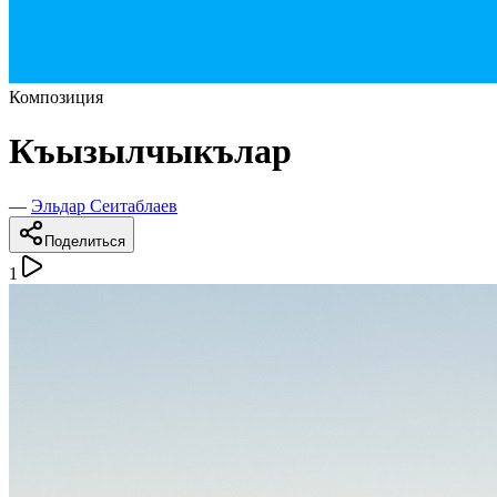
Композиция
Къызылчыкълар
—
Эльдар Сеитаблаев
Поделиться
1