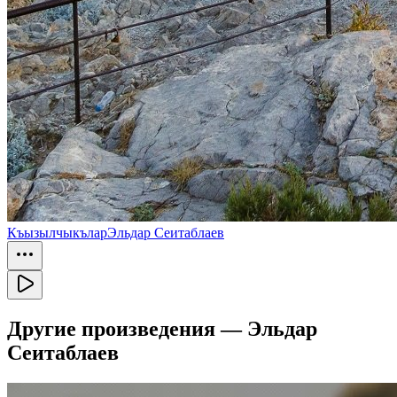
Къызылчыкълар
Эльдар Сеитаблаев
Другие произведения —
Эльдар
Сеитаблаев