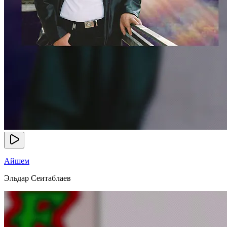
Айшем
Эльдар Сеитаблаев