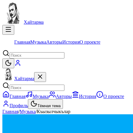
Хайтарма
Главная
Музыка
Авторы
История
О проекте
Хайтарма
Главная
Музыка
Авторы
История
О проекте
Профиль
Тёмная тема
Главная
/
Музыка
/
Къызылчыкълар