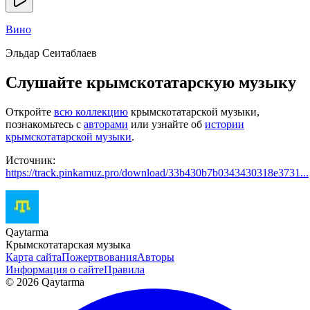
Вино
Эльдар Сеитаблаев
Слушайте крымскотатарскую музыку
Откройте
всю коллекцию
крымскотатарской музыки,
познакомьтесь с
авторами
или узнайте об
истории
крымскотатарской музыки
.
Источник:
https://track.pinkamuz.pro/download/33b430b7b0343430318e3731...
Qaytarma
Крымскотатарская музыка
Карта сайта
Пожертвования
Авторы
Информация о сайте
Правила
© 2026 Qaytarma