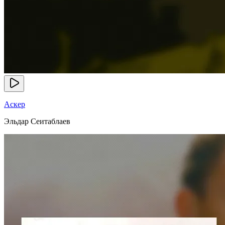
Аскер
Эльдар Сеитаблаев