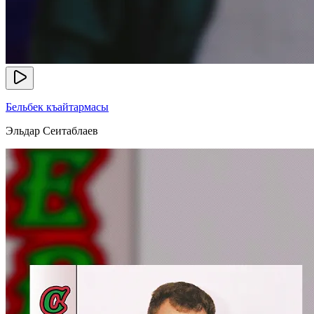
Бельбек къайтармасы
Эльдар Сеитаблаев