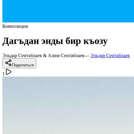
Композиция
Дагъдан энды бир къозу
Эльдар Сеитаблаев & Алим Сеитаблаев
—
Эльдар Сеитаблаев
Поделиться
1