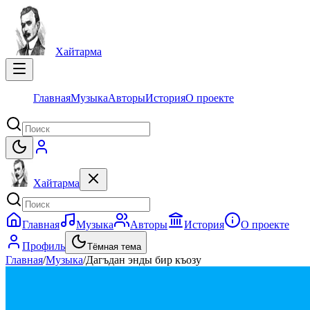
Хайтарма
Главная
Музыка
Авторы
История
О проекте
Хайтарма
Главная
Музыка
Авторы
История
О проекте
Профиль
Тёмная тема
Главная
/
Музыка
/
Дагъдан энды бир къозу