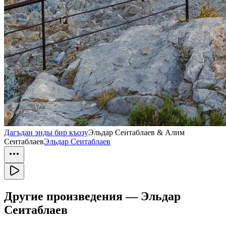
Дагъдан энды бир къозу
Эльдар Сеитаблаев & Алим
Сеитаблаев
Эльдар Сеитаблаев
Другие произведения —
Эльдар
Сеитаблаев