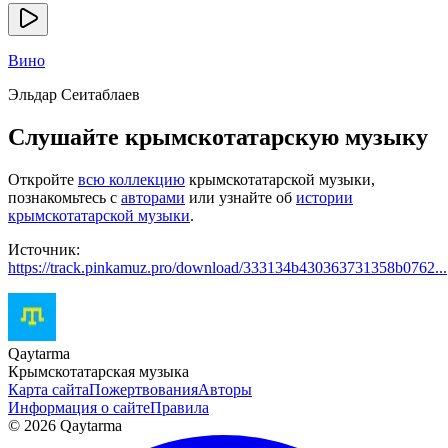
Вино
Эльдар Сеитаблаев
Слушайте крымскотатарскую музыку
Откройте
всю коллекцию
крымскотатарской музыки,
познакомьтесь с
авторами
или узнайте об
истории
крымскотатарской музыки
.
Источник:
https://track.pinkamuz.pro/download/333134b430363731358b0762...
Qaytarma
Крымскотатарская музыка
Карта сайта
Пожертвования
Авторы
Информация о сайте
Правила
© 2026 Qaytarma