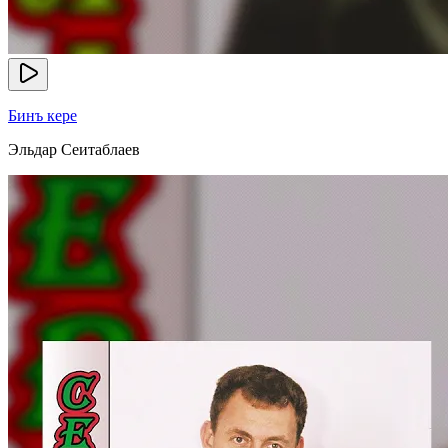
Бинъ кере
Эльдар Сеитаблаев