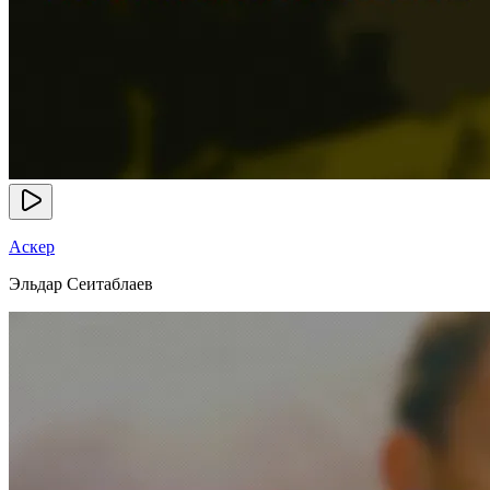
Аскер
Эльдар Сеитаблаев