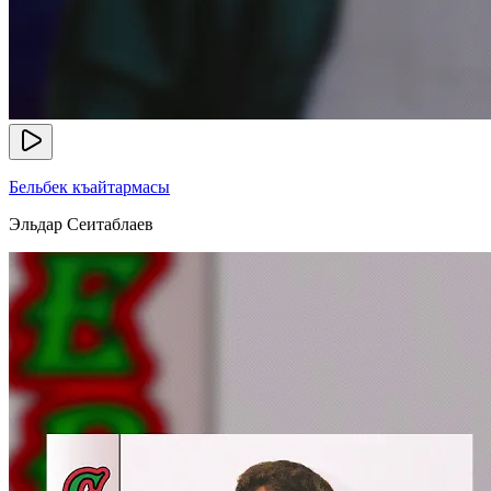
Бельбек къайтармасы
Эльдар Сеитаблаев