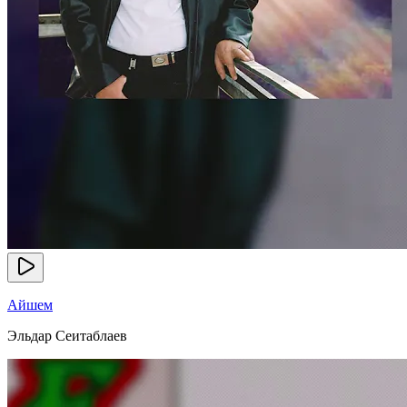
Айшем
Эльдар Сеитаблаев