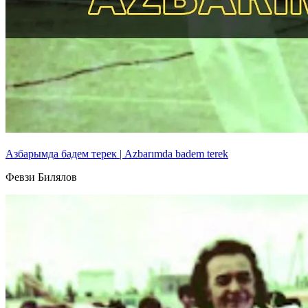
Азбарымда бадем терек | Azbarımda badem terek
Февзи Билялов