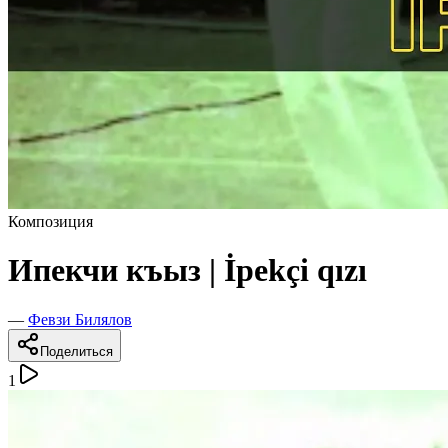
Композиция
Ипекчи къыз | İpekçi qızı
—
Февзи Билялов
Поделиться
1