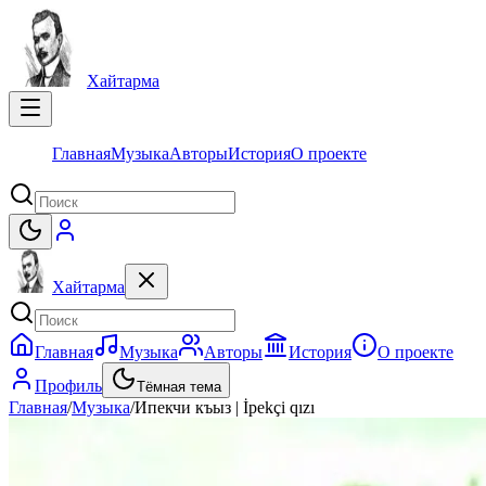
Хайтарма
Главная
Музыка
Авторы
История
О проекте
Хайтарма
Главная
Музыка
Авторы
История
О проекте
Профиль
Тёмная тема
Главная
/
Музыка
/
Ипекчи къыз | İpekçi qızı