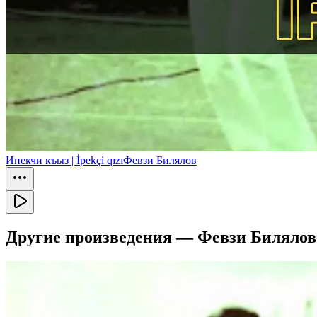
Ипекчи къыз | İpekçi qızı
Февзи Билялов
Другие произведения —
Февзи Билялов