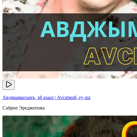
Авджымысынъ, эй къыз | Avcımısıñ, ey qız
Сабрие Эреджепова