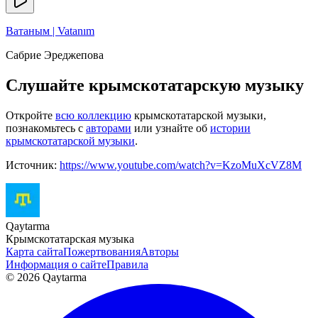
Ватаным | Vatanım
Сабрие Эреджепова
Слушайте крымскотатарскую музыку
Откройте
всю коллекцию
крымскотатарской музыки,
познакомьтесь с
авторами
или узнайте об
истории
крымскотатарской музыки
.
Источник:
https://www.youtube.com/watch?v=KzoMuXcVZ8M
Qaytarma
Крымскотатарская музыка
Карта сайта
Пожертвования
Авторы
Информация о сайте
Правила
© 2026 Qaytarma