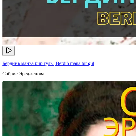
Бердинъ манъа бир гуль | Berdiñ maña bir gül
Сабрие Эреджепова