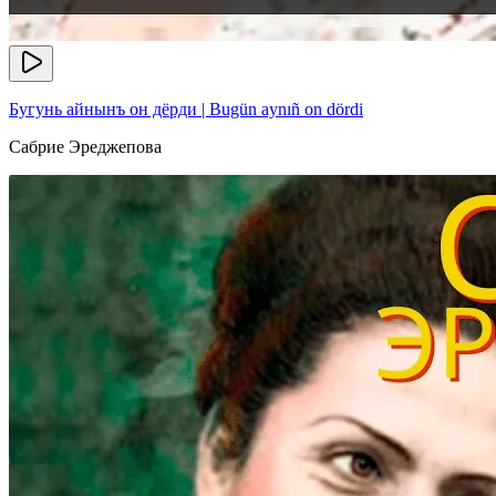
Бугунь айнынъ он дёрди | Bugün aynıñ on dördi
Сабрие Эреджепова