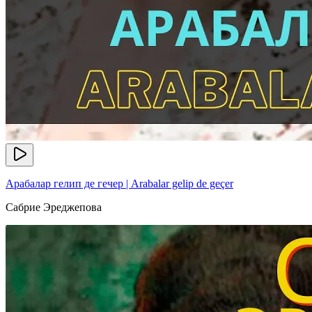
Арабалар гелип де гечер | Arabalar gelip de geçer
Сабрие Эреджепова