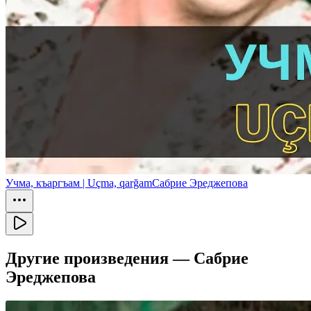
Учма, къаргъам | Uçma, qarğam
Сабрие Эреджепова
Другие произведения —
Сабрие
Эреджепова