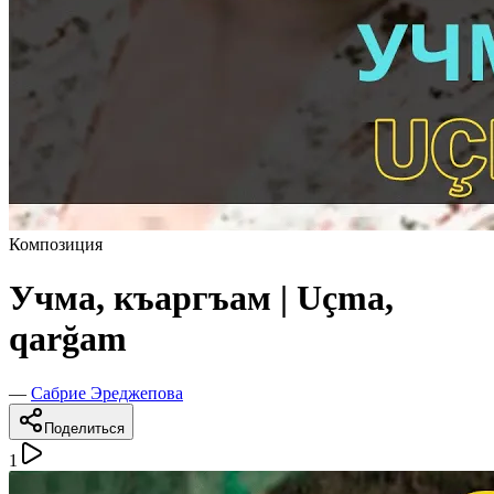
Композиция
Учма, къаргъам | Uçma,
qarğam
—
Сабрие Эреджепова
Поделиться
1