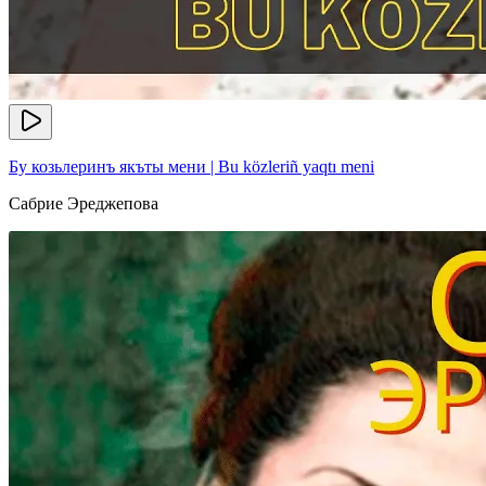
Бу козьлеринъ якъты мени | Bu közleriñ yaqtı meni
Сабрие Эреджепова