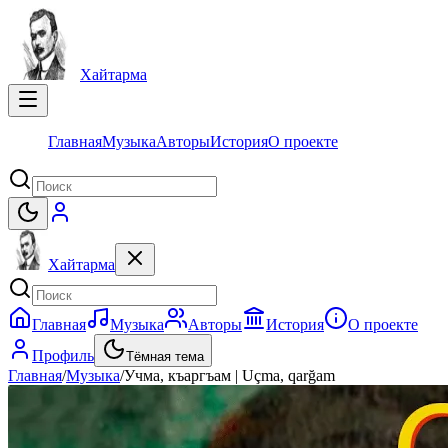
Хайтарма
Главная
Музыка
Авторы
История
О проекте
Хайтарма
Главная
Музыка
Авторы
История
О проекте
Профиль
Тёмная тема
Главная
/
Музыка
/
Учма, къаргъам | Uçma, qarğam