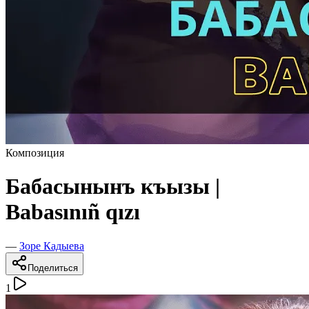
Композиция
Бабасынынъ къызы |
Babasınıñ qızı
—
Зоре Кадыева
Поделиться
1