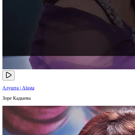
Алушта | Aluşta
Зоре Кадыева