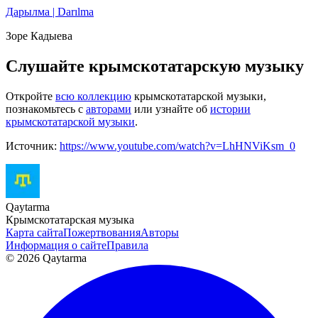
Дарылма | Darılma
Зоре Кадыева
Слушайте крымскотатарскую музыку
Откройте
всю коллекцию
крымскотатарской музыки,
познакомьтесь с
авторами
или узнайте об
истории
крымскотатарской музыки
.
Источник:
https://www.youtube.com/watch?v=LhHNViKsm_0
Qaytarma
Крымскотатарская музыка
Карта сайта
Пожертвования
Авторы
Информация о сайте
Правила
© 2026 Qaytarma