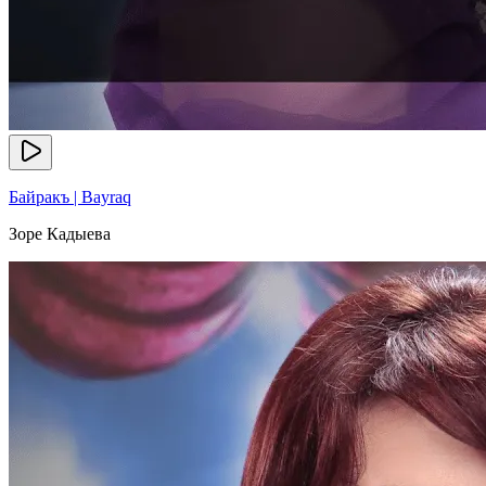
Байракъ | Bayraq
Зоре Кадыева