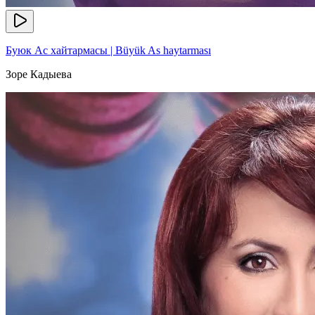
Буюк Ас хайтармасы | Büyük As haytarması
Зоре Кадыева