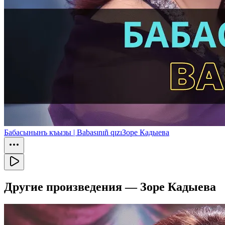
Бабасынынъ къызы | Babasınıñ qızı
Зоре Кадыева
Другие произведения —
Зоре Кадыева