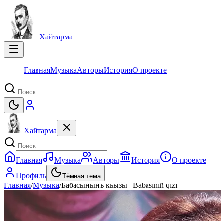
Хайтарма
Главная
Музыка
Авторы
История
О проекте
Хайтарма
Главная
Музыка
Авторы
История
О проекте
Профиль
Тёмная тема
Главная
/
Музыка
/
Бабасынынъ къызы | Babasınıñ qızı