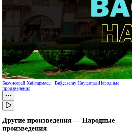
Бахчисарай Хайтармасы | Bağçasaray Haytarması
Народные
произведения
Другие произведения —
Народные
произведения