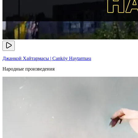
Джанкой Хайтармасы | Canköy Haytarması
Народные произведения