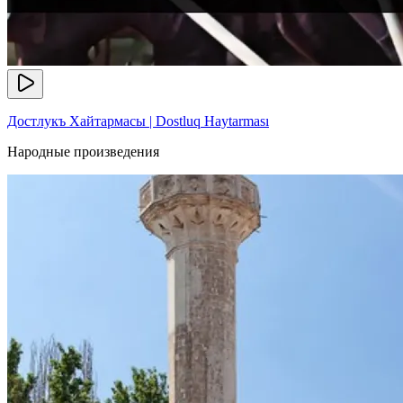
Достлукъ Хайтармасы | Dostluq Haytarması
Народные произведения