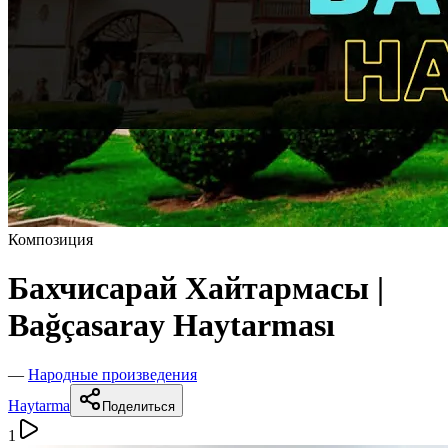
Композиция
Бахчисарай Хайтармасы |
Bağçasaray Haytarması
—
Народные произведения
Haytarma
Поделиться
1