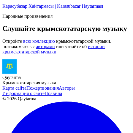
Карасубазар Хайтармасы | Karasubazar Haytarması
Народные произведения
Слушайте крымскотатарскую музыку
Откройте
всю коллекцию
крымскотатарской музыки,
познакомьтесь с
авторами
или узнайте об
истории
крымскотатарской музыки
.
Qaytarma
Крымскотатарская музыка
Карта сайта
Пожертвования
Авторы
Информация о сайте
Правила
© 2026 Qaytarma