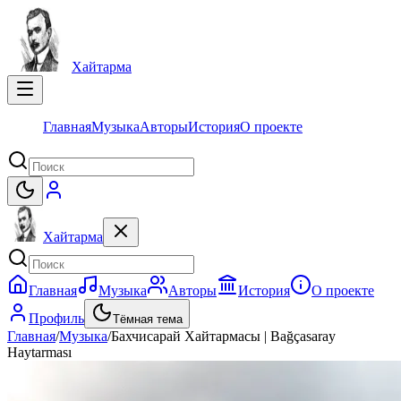
Хайтарма
Главная
Музыка
Авторы
История
О проекте
Хайтарма
Главная
Музыка
Авторы
История
О проекте
Профиль
Тёмная тема
Главная
/
Музыка
/
Бахчисарай Хайтармасы | Bağçasaray
Haytarması