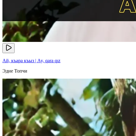
Ай, къара къыз | Ay, qara qız
Эдие Топчи