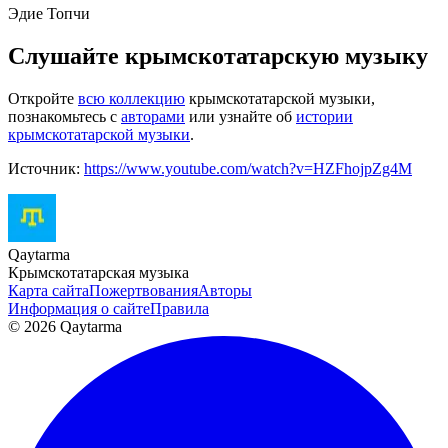
Эдие Топчи
Слушайте крымскотатарскую музыку
Откройте
всю коллекцию
крымскотатарской музыки,
познакомьтесь с
авторами
или узнайте об
истории
крымскотатарской музыки
.
Источник:
https://www.youtube.com/watch?v=HZFhojpZg4M
Qaytarma
Крымскотатарская музыка
Карта сайта
Пожертвования
Авторы
Информация о сайте
Правила
© 2026 Qaytarma