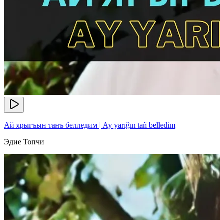
Ай ярыгъын танъ белледим | Ay yarığın tañ belledim
Эдие Топчи