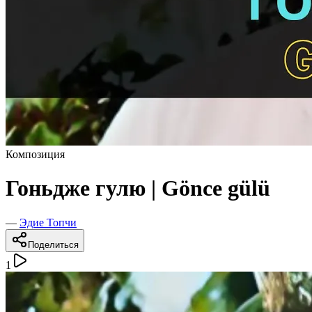
Композиция
Гоньдже гулю | Gönce gülü
—
Эдие Топчи
Поделиться
1