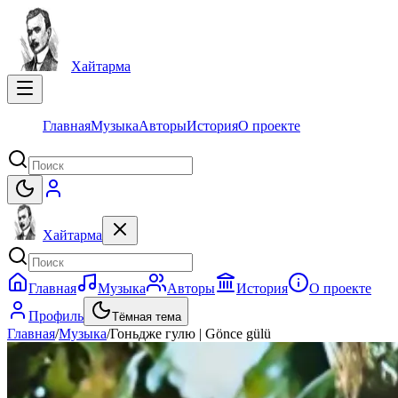
Хайтарма
Главная
Музыка
Авторы
История
О проекте
Хайтарма
Главная
Музыка
Авторы
История
О проекте
Профиль
Тёмная тема
Главная
/
Музыка
/
Гоньдже гулю | Gönce gülü