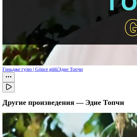
Гоньдже гулю | Gönce gülü
Эдие Топчи
Другие произведения —
Эдие Топчи