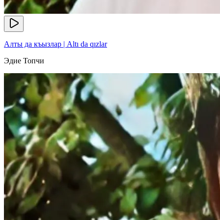
Алты да къызлар | Altı da qızlar
Эдие Топчи