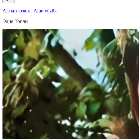
Алтын юзюк | Altın yüzük
Эдие Топчи