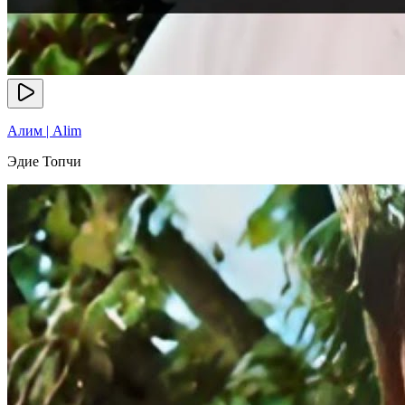
Алим | Alim
Эдие Топчи