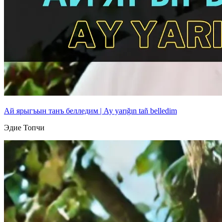
Ай ярыгъын танъ белледим | Ay yarığın tañ belledim
Эдие Топчи