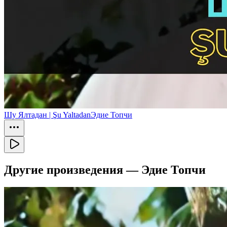
Шу Ялтадан | Şu Yaltadan
Эдие Топчи
Другие произведения —
Эдие Топчи