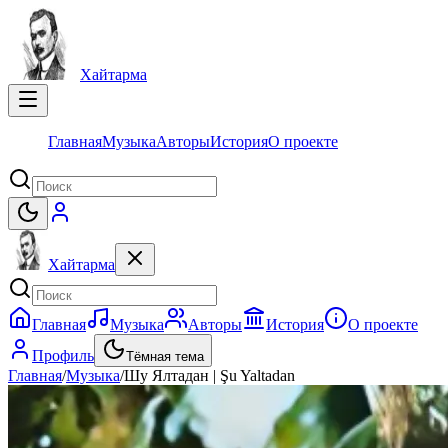
Хайтарма
Главная
Музыка
Авторы
История
О проекте
Хайтарма
Главная
Музыка
Авторы
История
О проекте
Профиль
Тёмная тема
Главная
/
Музыка
/
Шу Ялтадан | Şu Yaltadan