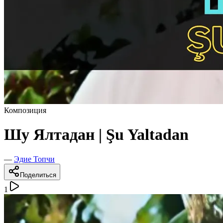
Композиция
Шу Ялтадан | Şu Yaltadan
—
Эдие Топчи
Поделиться
1