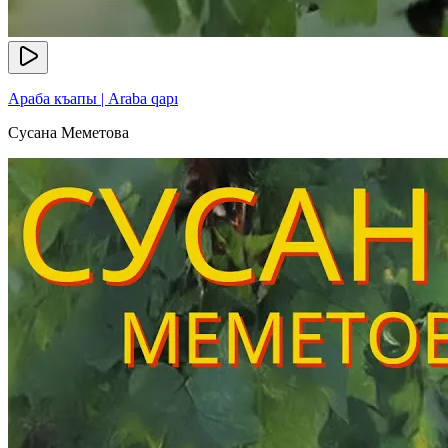
Араба къапы | Araba qapı
Сусана Меметова