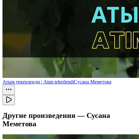
Атым текерленди | Atım tekerlendi
Сусана Меметова
Другие произведения —
Сусана
Меметова