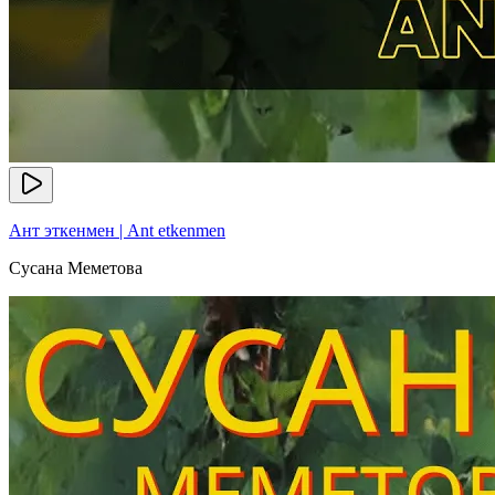
Ант эткенмен | Ant etkenmen
Сусана Меметова