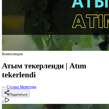
Композиция
Атым текерленди | Atım
tekerlendi
—
Сусана Меметова
Поделиться
1