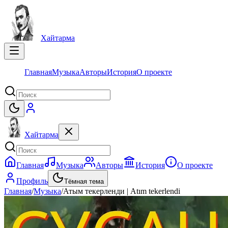
Хайтарма
Главная
Музыка
Авторы
История
О проекте
Хайтарма
Главная
Музыка
Авторы
История
О проекте
Профиль
Тёмная тема
Главная
/
Музыка
/
Атым текерленди | Atım tekerlendi