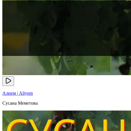
Алием | Aliyem
Сусана Меметова