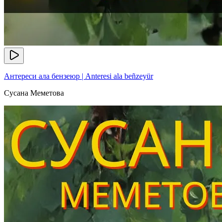
Антереси ала бензеюр | Anteresi ala beñzeyür
Сусана Меметова