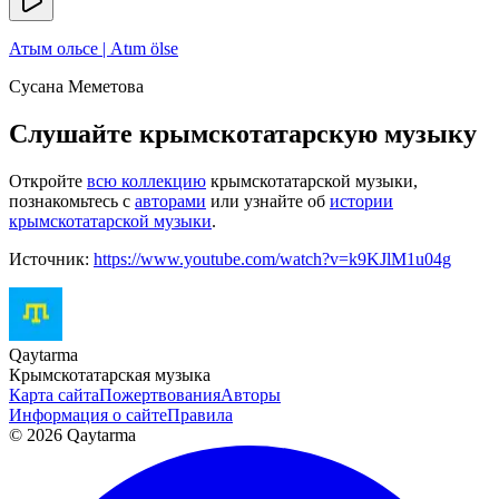
Атым ольсе | Atım ölse
Сусана Меметова
Слушайте крымскотатарскую музыку
Откройте
всю коллекцию
крымскотатарской музыки,
познакомьтесь с
авторами
или узнайте об
истории
крымскотатарской музыки
.
Источник:
https://www.youtube.com/watch?v=k9KJlM1u04g
Qaytarma
Крымскотатарская музыка
Карта сайта
Пожертвования
Авторы
Информация о сайте
Правила
© 2026 Qaytarma