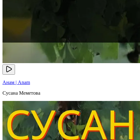
Анам | Anam
Сусана Меметова