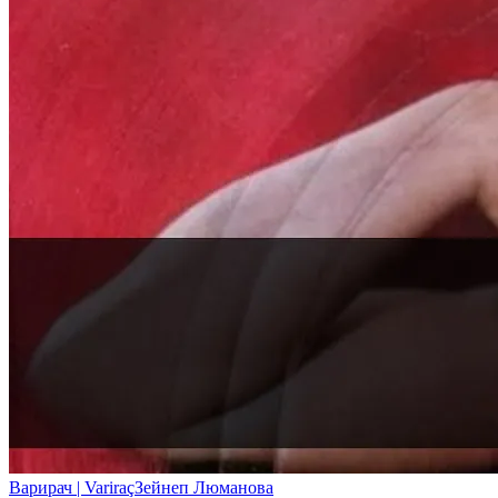
Варирач | Variraç
Зейнеп Люманова