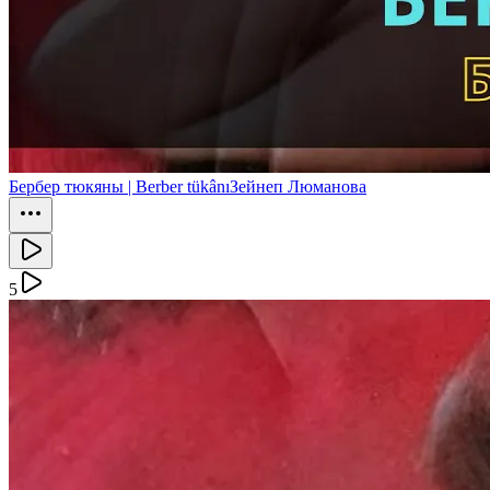
Бербер тюкяны | Berber tükânı
Зейнеп Люманова
5