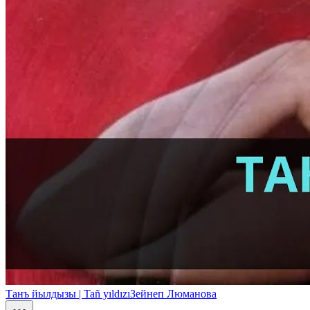
Танъ йылдызы | Tañ yıldızı
Зейнеп Люманова