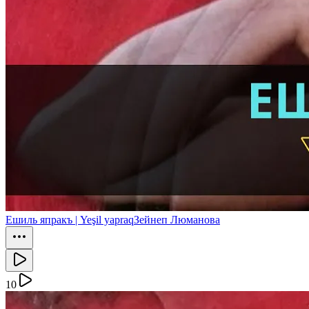
Ешиль япракъ | Yeşil yapraq
Зейнеп Люманова
10