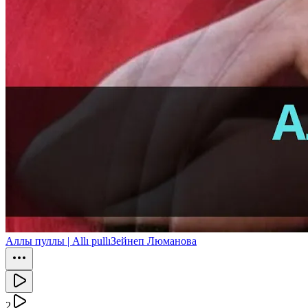
Аллы пуллы | Allı pullı
Зейнеп Люманова
2