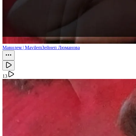
Мавилем | Mavilem
Зейнеп Люманова
13