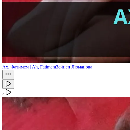
Ах, Фатимем | Ah, Fatimem
Зейнеп Люманова
4