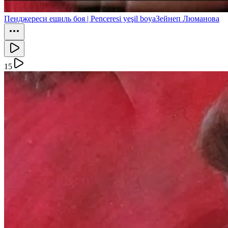
Пенджереси ешиль боя | Penceresi yeşil boya
Зейнеп Люманова
15