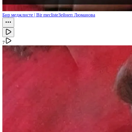
Бир меджлисте | Bir mecliste
Зейнеп Люманова
7