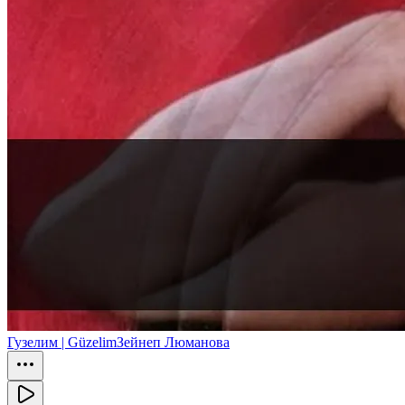
Гузелим | Güzelim
Зейнеп Люманова