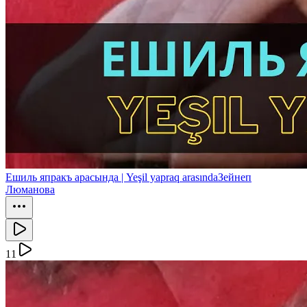
Ешиль япракъ арасында | Yeşil yapraq arasında
Зейнеп
Люманова
11