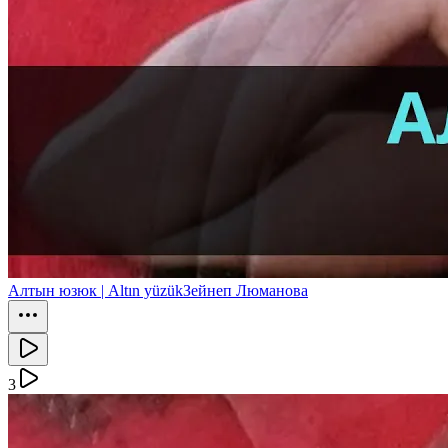
Алтын юзюк | Altın yüzük
Зейнеп Люманова
3