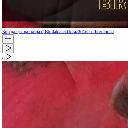
Бир далда эки кираз | Bir dalda eki kiraz
Зейнеп Люманова
6