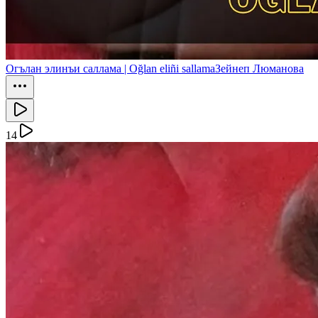
Огълан элинъи саллама | Oğlan eliñi sallama
Зейнеп Люманова
14