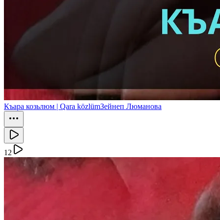
Къара козьлюм | Qara közlüm
Зейнеп Люманова
12