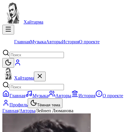
Хайтарма
Главная
Музыка
Авторы
История
О проекте
Хайтарма
Главная
Музыка
Авторы
История
О проекте
Профиль
Тёмная тема
Главная
/
Авторы
/
Зейнеп Люманова