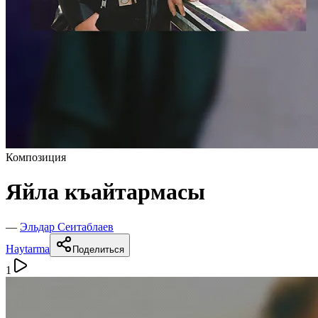
Композиция
Яйла къайтармасы
—
Эльдар Сеитаблаев
Haytarma
Поделиться
1