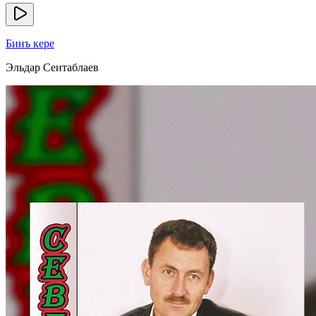
Бинъ кере
Эльдар Сеитаблаев