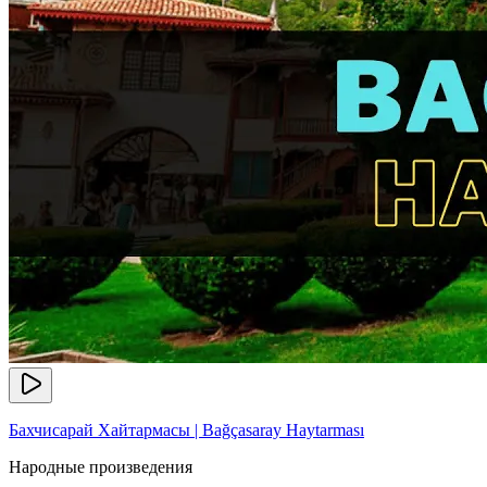
Бахчисарай Хайтармасы | Bağçasaray Haytarması
Народные произведения