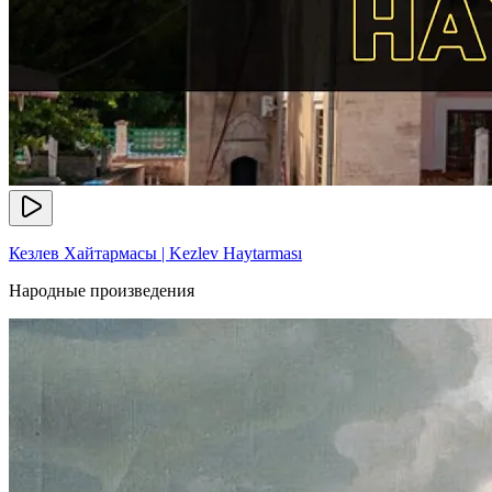
Кезлев Хайтармасы | Kezlev Haytarması
Народные произведения