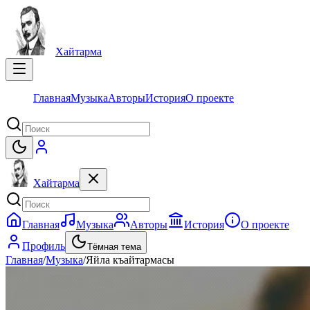
Хайтарма
Главная
Музыка
Авторы
История
О проекте
Хайтарма
Главная
Музыка
Авторы
История
О проекте
Профиль
Тёмная тема
Главная
/
Музыка
/
Яйла къайтармасы