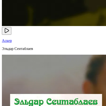
Аскер
Эльдар Сеитаблаев