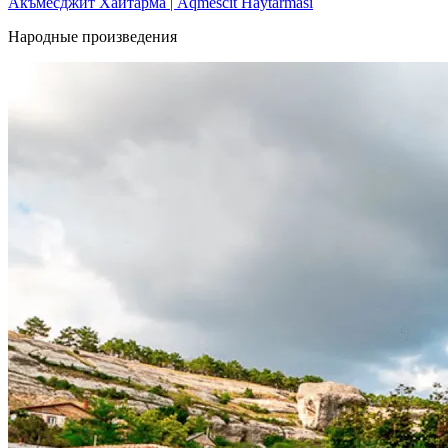
Акъмесджит Хайтарма | Aqmescit Haytarması
Народные произведения