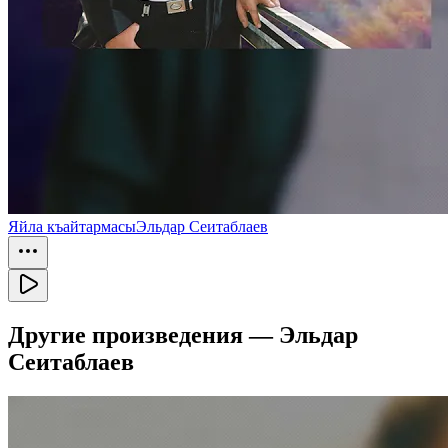
Яйла къайтармасы
Эльдар Сеитаблаев
Другие произведения —
Эльдар
Сеитаблаев