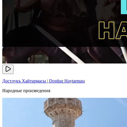
Достлукъ Хайтармасы | Dostluq Haytarması
Народные произведения