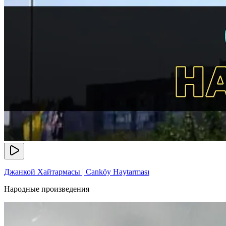
Джанкой Хайтармасы | Canköy Haytarması
Народные произведения