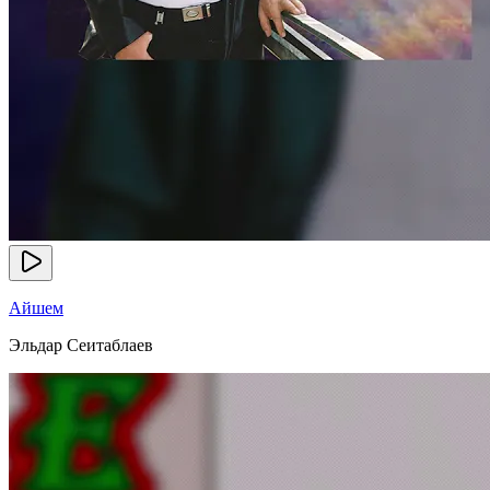
Айшем
Эльдар Сеитаблаев