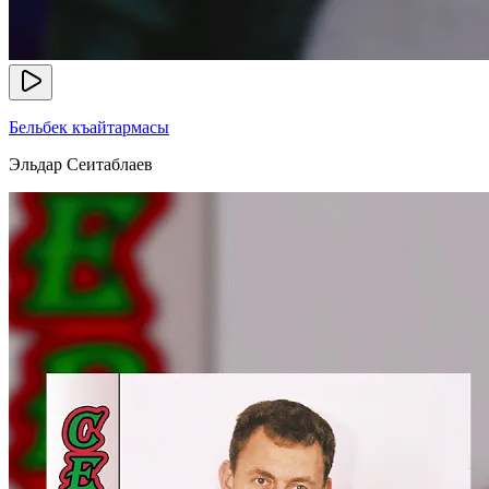
Бельбек къайтармасы
Эльдар Сеитаблаев