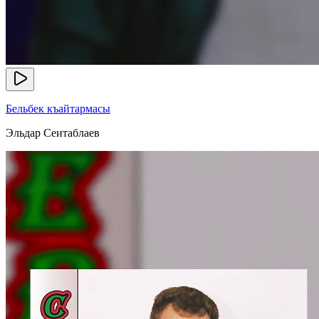
Бельбек къайтармасы
Эльдар Сеитаблаев