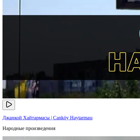
Джанкой Хайтармасы | Canköy Haytarması
Народные произведения