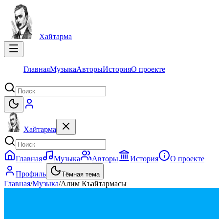
Хайтарма
Главная
Музыка
Авторы
История
О проекте
Хайтарма
Главная
Музыка
Авторы
История
О проекте
Профиль
Тёмная тема
Главная
/
Музыка
/
Алим Къайтармасы