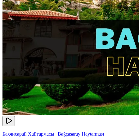
Бахчисарай Хайтармасы | Bağçasaray Haytarması