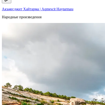
Акъмесджит Хайтарма | Aqmescit Haytarması
Народные произведения