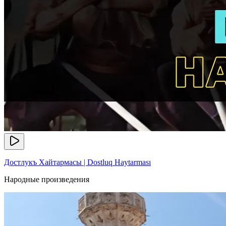
Достлукъ Хайтармасы | Dostluq Haytarması
Народные произведения