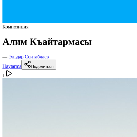
Композиция
Алим Къайтармасы
—
Эльдар Сеитаблаев
Haytarma
Поделиться
1