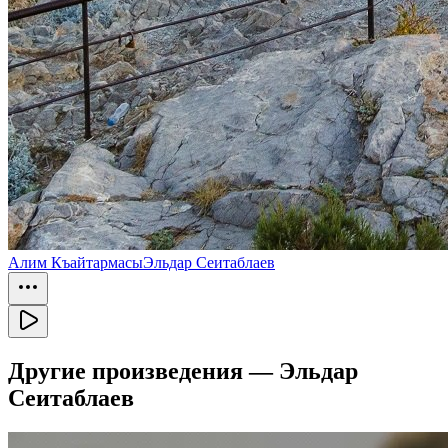
Алим Къайтармасы
Эльдар Сеитаблаев
Другие произведения —
Эльдар
Сеитаблаев