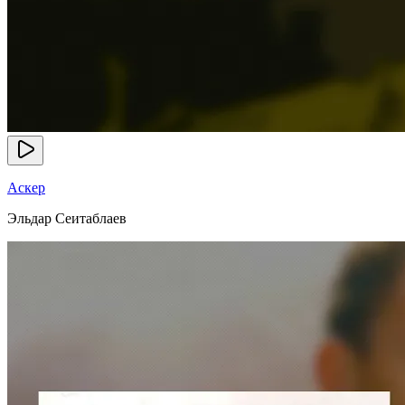
Аскер
Эльдар Сеитаблаев