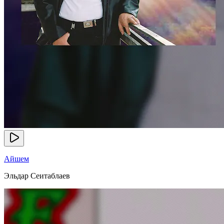
Айшем
Эльдар Сеитаблаев