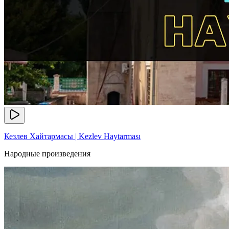
Кезлев Хайтармасы | Kezlev Haytarması
Народные произведения