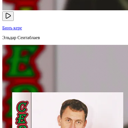
Бинъ кере
Эльдар Сеитаблаев