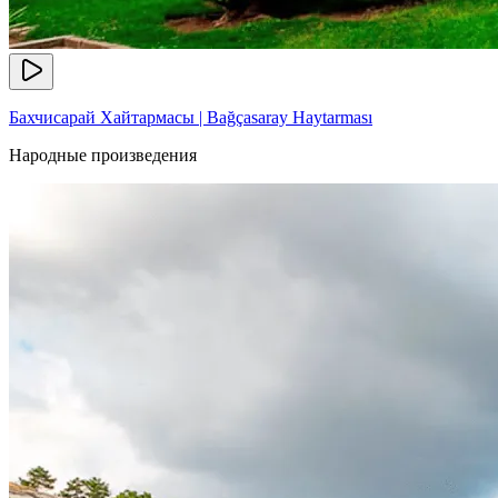
Бахчисарай Хайтармасы | Bağçasaray Haytarması
Народные произведения