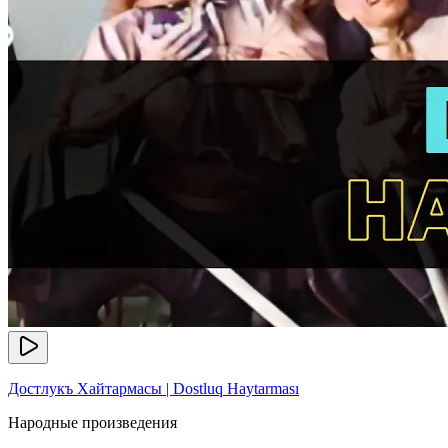
Достлукъ Хайтармасы | Dostluq Haytarması
Народные произведения