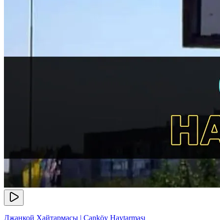
Джанкой Хайтармасы | Canköy Haytarması