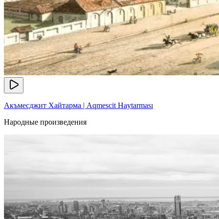
Акъмесджит Хайтарма | Aqmescit Haytarması
Народные произведения