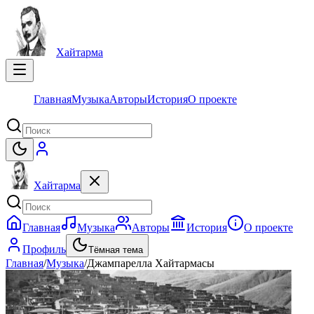
Хайтарма
Главная
Музыка
Авторы
История
О проекте
Хайтарма
Главная
Музыка
Авторы
История
О проекте
Профиль
Тёмная тема
Главная
/
Музыка
/
Джампарелла Хайтармасы