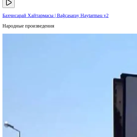
Бахчисарай Хайтармасы | Bağçasaray Haytarması v2
Народные произведения