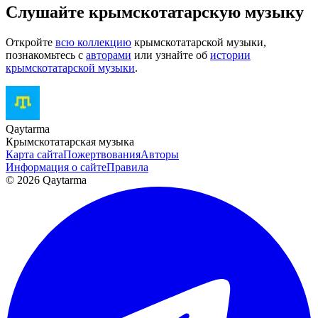
Слушайте крымскотатарскую музыку
Откройте
всю коллекцию
крымскотатарской музыки,
познакомьтесь с
авторами
или узнайте об
истории
крымскотатарской музыки
.
Qaytarma
Крымскотатарская музыка
Карта сайта
Пожертвования
Авторы
Информация о сайте
Правила
© 2026 Qaytarma